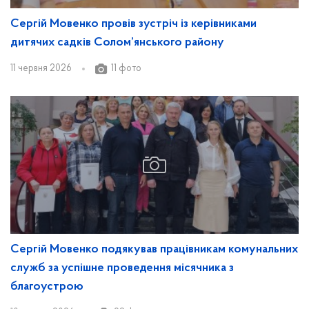
Сергій Мовенко провів зустріч із керівниками
дитячих садків Солом’янського району
11 червня 2026
11 фото
Сергій Мовенко подякував працівникам комунальних
служб за успішне проведення місячника з
благоустрою