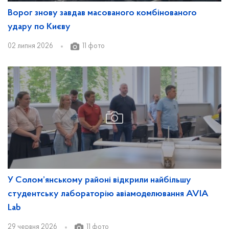
Ворог знову завдав масованого комбінованого
удару по Києву
02 липня 2026
11 фото
У Солом’янському районі відкрили найбільшу
студентську лабораторію авіамоделювання AVIA
Lab
29 червня 2026
11 фото