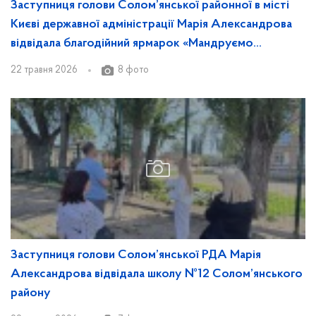
Заступниця голови Солом’янської районної в місті
Києві державної адміністрації Марія Александрова
відвідала благодійний ярмарок «Мандруємо
Україною», який відбувся у Спеціалізованій школі
22 травня 2026
8 фото
№166 Солом’янського району міста Києва
Заступниця голови Солом’янської РДА Марія
Александрова відвідала школу №12 Солом’янського
району