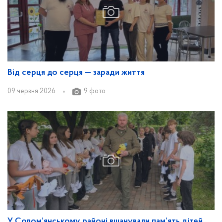
Від серця до серця — заради життя
09 червня 2026
9 фото
У Солом’янському районі вшанували пам’ять дітей,