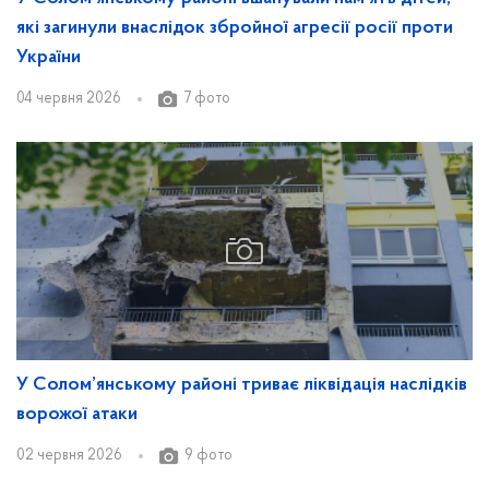
які загинули внаслідок збройної агресії росії проти
України
04 червня 2026
7 фото
У Солом’янському районі триває ліквідація наслідків
ворожої атаки
02 червня 2026
9 фото