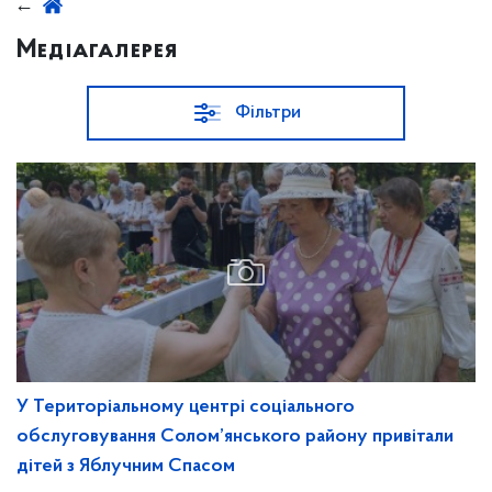
Медіагалерея
Фільтри
У Територіальному центрі соціального
обслуговування Солом’янського району привітали
дітей з Яблучним Спасом