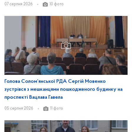
07 серпня 2026
10 фото
Голова Солом’янської РДА Сергій Мовенко
зустрівся з мешканцями пошкодженого будинку на
проспекті Вацлава Гавела
05 серпня 2026
11 фото