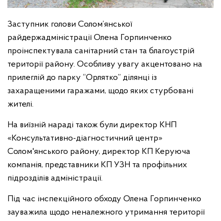
Заступник голови Солом’янської
райдержадміністрації Олена Горпинченко
проінспектувала санітарний стан та благоустрій
території району. Особливу увагу акцентовано на
прилеглій до парку “Орлятко” ділянці із
захаращеними гаражами, щодо яких стурбовані
жителі.
На виїзній нараді також були директор КНП
«Консультативно-діагностичний центр»
Солом'янського району, директор КП Керуюча
компанія, представники КП УЗН та профільних
підрозділів адміністрації.
Під час інспекційного обходу Олена Горпинченко
зауважила щодо неналежного утримання території