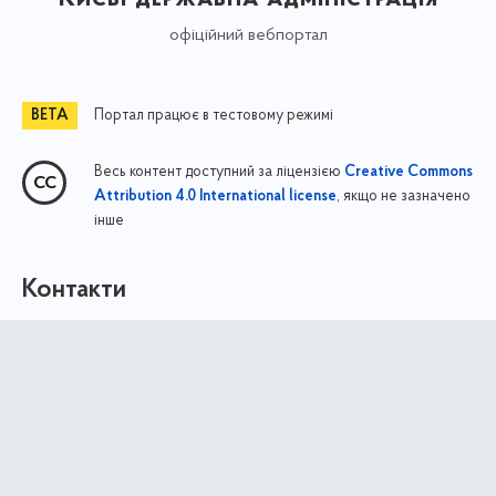
офіційний вебпортал
Портал працює в тестовому режимі
Весь контент доступний за ліцензією
Creative Commons
, якщо не зазначено
Attribution 4.0 International license
інше
Контакти
Адреса:
03151, м. Київ, пр-т Повітряних Сил, 41
Телефон:
+380 (44) 226-20-88
Пошта:
rda.solomianska@kyivcity.gov.ua
Офіційний портал Києва