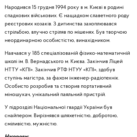
Народився 15 грудня 1994 року в м. Києві в родині
спадкових військових. Є нащадком славетного роду
реєстрових козаків. З дитинства захоплювався
стрільбою, влучно стріляв по мішенях. Був творчою
неординарною особистістю, винахідником.
Навчався у 185 спеціалізованій фізико-математичній
школі ім. В. Вернадського м. Києва. Закінчив Ліцей
НТТУ «КПІ». Закінчив РТФ НТУУ «КПІ», здобув
ступінь магістра, за фахом інженер-радіотехнік.
Особисто розробив та створив портативний
міношукач, унікальний паяльний пристрій.
У підрозділі Національної гвардії України був
снайпером. Вирізнявся шляхетністю, добротою,
сміливістю, мужністю.
Нагороди: