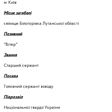
м. Київ
М
ісце загибелі
селище Білогорівка Луганської області
П
озивний
"Вітер"
З
вання
Старший сержант
П
осада
Головний сержант взводу
П
ідрозділ
Національної гвардії України