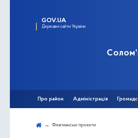
GOV.UA
Державні сайти України
Солом'
Про район
Адміністрація
Громадс
Протидія корупції
Флагманськi проєкти