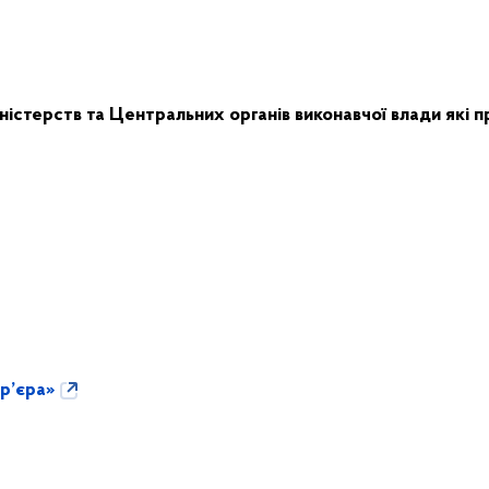
ністерств та Центральних органiв виконавчої влади які п
ар’єра»