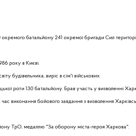
30 окремого батальйону 241 окремої бригади Сил терито
86 року в Києві.
іту будівельника, виріс в сім'ї військових.
цької роти 130 батальйону. Брав участь у визволенні Харкі
д час виконання бойового завдання з визволення Харківськ
йону ТрО, медаллю "За оборону міста-героя Харкова".