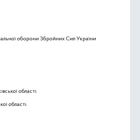
ріальної оборони Збройних Сил України
вської області.
ої області.