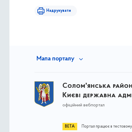
Надрукувати
Мапа порталу
Солом'янська район
Києві державна адмі
офіційний вебпортал
Портал працює в тестовому