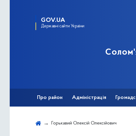
GOV.UA
Державні сайти України
Солом'
Про район
Адміністрація
Громадс
Протидія корупції
Горькавий Олексій Олексійович