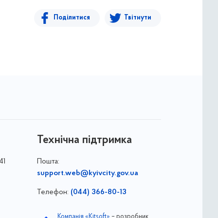
Поділитися
Твітнути
Технічна підтримка
41
Пошта:
support.web@kyivcity.gov.ua
Телефон:
(044) 366-80-13
Компанія «Kitsoft»
– розробник