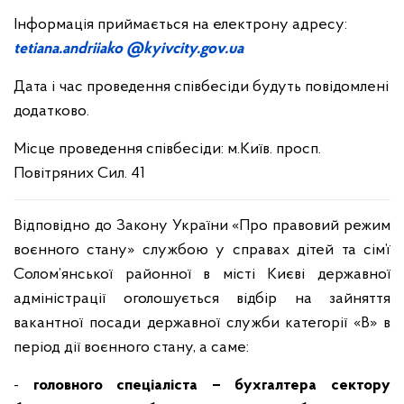
Інформація приймається на електрону адресу:
tetiana
.
andriiako
@
kyivcity
.
gov
.
ua
Дата і час проведення співбесіди будуть повідомлені
додатково.
Місце проведення співбесіди: м.Київ. просп.
Повітряних Сил. 41
Відповідно до Закону України «Про правовий режим
воєнного стану» службою у справах дітей та сім’ї
Солом’янської районної в місті Києві державної
адміністрації оголошується відбір на зайняття
вакантної посади державної служби категорії «В» в
період дії воєнного стану, а саме:
-
головного спеціаліста – бухгалтера сектору