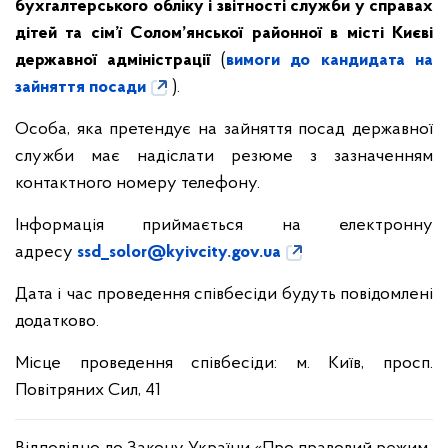
бухгалтерського обліку і звітності служби у справах
дітей та сім’ї Солом’янської районної в місті Києві
державної адміністрації
(
вимоги до кандидата на
зайняття посади
).
Особа, яка претендує на зайняття посад державної
служби має надіслати резюме з зазначенням
контактного номеру телефону.
Інформація приймається на електронну
адресу
ssd_solor@kyivcity.gov.ua
Дата і час проведення співбесіди будуть повідомлені
додатково.
Місце проведення співбесіди: м. Київ, просп.
Повітряних Сил, 41