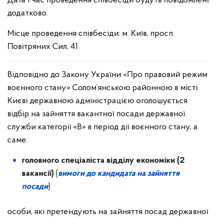
Дата і час проведення співбесіди будуть повідомлені
додатково.
Місце проведення співбесіди: м. Київ, просп.
Повітряних Сил, 41
Відповідно до Закону України «Про правовий режим
воєнного стану» Солом’янською районною в місті
Києві державною адміністрацією оголошується
відбір на зайняття вакантної посади державної
служби категорії «В» в період дії воєнного стану, а
саме:
головного спеціаліста відділу економіки (2
вакансії)
(
вимоги до кандидата на зайняття
посади
)
особи, які претендують на зайняття посад державної