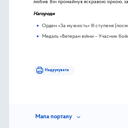
любив. Він промайнув яскравою зіркою, за
Нагороди
Орден «За мужність» ІІІ ступеня (пос
Медаль «Ветеран війни – Учасник бой
Надрукувати
Мапа порталу