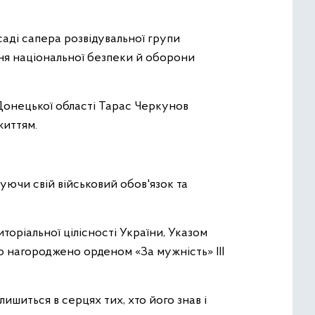
саді сапера розвідувальної групи
ння національної безпеки й оборони
Донецької області Тарас Черкунов
життям.
ючи свій військовий обов'язок та
иторіальної цілісності України, Указом
 нагороджено орденом «За мужність» ІІІ
ишиться в серцях тих, хто його знав і