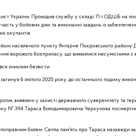
хист України. Проходив службу у складі 71-ї ОДШБ на по
часть у бойових діях та виконанні завдань із забезпече
их окупантів.
районі населеного пункту Янтарне Покровського району 
ання ворожого боєприпасу, що виявилися несумісними з 
ся зниклим безвісти.
агинув 6 лютого 2025 року, до останнього подиху викону
роїзм, виявлені у захисті державного суверенітету та тер
року № 394 Тараса Володимировича Черкунова посмертно
епоправним болем. Світла пам'ять про Тараса назавжди зал