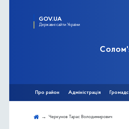
GOV.UA
Державні сайти України
Солом'
Про район
Адміністрація
Громадс
Протидія корупції
Черкунов Тарас Володимирович