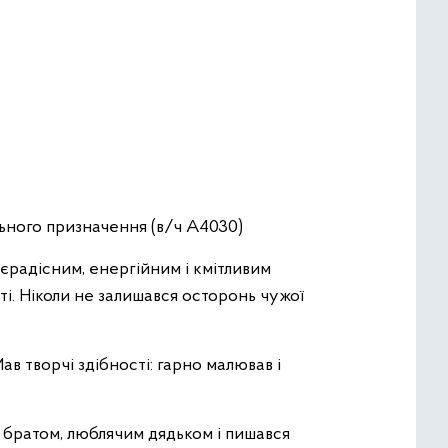
льного призначення (в/ч А4030)
єрадісним, енергійним і кмітливим
і. Ніколи не залишався осторонь чужої
в творчі здібності: гарно малював і
 братом, люблячим дядьком і пишався