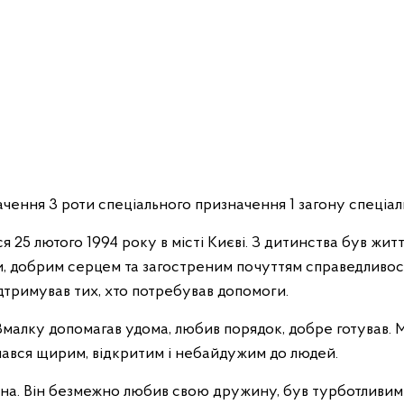
ачення 3 роти спеціального призначення 1 загону спеціа
5 лютого 1994 року в місті Києві. З дитинства був житт
и, добрим серцем та загостреним почуттям справедливост
ідтримував тих, хто потребував допомоги.
алку допомагав удома, любив порядок, добре готував. Ма
ишався щирим, відкритим і небайдужим до людей.
на. Він безмежно любив свою дружину, був турботливим