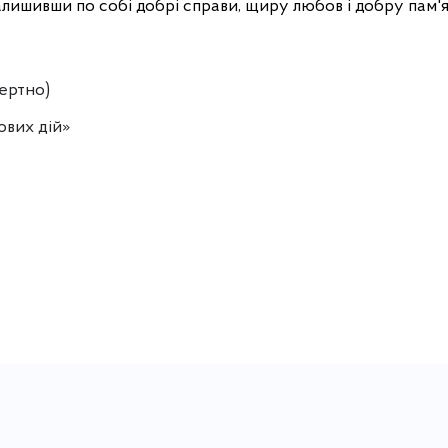
лишивши по собі добрі справи, щиру любов і добру пам'я
мертно)
ових дій»