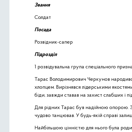
Звання
Солдат
Посада
Розвідник-сапер
Підрозділ
1 розвідувальна група спеціального призн
Тарас Володимирович Черкунов народився 2
хлопцем. Вирізнявся лідерськими якостям
біди, завжди ставав на захист слабших і п
Для рідних Тарас був надійною опорою. Зм
чудово танцював. У будь-якій справі зал
Найбільшою цінністю для нього була роди