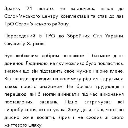
Зранку 24 лютого, не вагаючись, пішов до
Соломʼянського центру комплектації та став до лав
ТрО Соломʼянського району.
Переведений із ТРО до Збройних Сил України.
Служив у Харкові.
Був люблячим, добрим чоловіком і батьком двох
донечок. Людиною, на яку можливо було покластись,
знаючи що він підставить своє мужнє і вірне плече.
Він завжди приходив на допомогу рідним і друзям, а
також просто знайомим. Не боявся труднощів і
перешкод, які б могли виникати під час виконання
поставлених завдань. Гідно витримував всі
випробування, які готувала йому доля, знав, чого він
дійсно хоче досягти, вірив і не сходив зі свого
життєвого шляху.