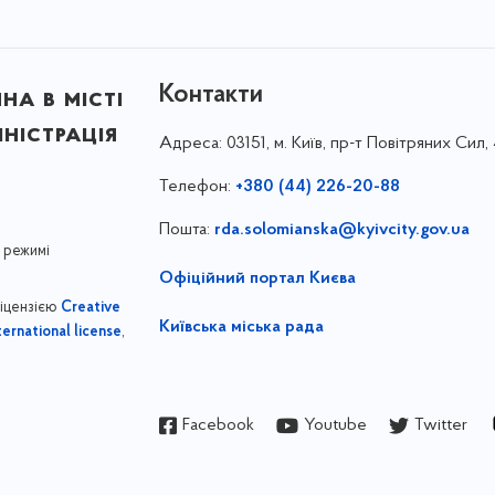
Контакти
на в місті
ністрація
Адреса:
03151, м. Київ, пр-т Повітряних Сил, 
Телефон:
+380 (44) 226-20-88
Пошта:
rda.solomianska@kyivcity.gov.ua
 режимі
Офіційний портал Києва
ліцензією
Creative
Київська міська рада
,
ernational license
Facebook
Youtube
Twitter