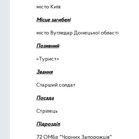
місто Київ
М
ісце загибелі
місто Вугледар Донецької області
П
озивний
«Турист»
З
вання
Старший солдат
П
осада
Стрілець
П
ідрозділ
72 ОМБр "Чорних Запорожців"