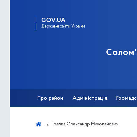
GOV.UA
Державні сайти України
Солом'
Про район
Адміністрація
Громадс
Протидія корупції
Гречка Олександр Миколайович