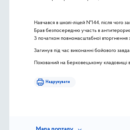
Навчався в школі-ліцей №144, після чого 
Брав безпосередню участь в антитерорист
З початком повномасштабної вторгнення з
Загинув під час виконанні бойового завда
Похований на Берковецькому кладовищі в 
Надрукувати
Мапа порталу