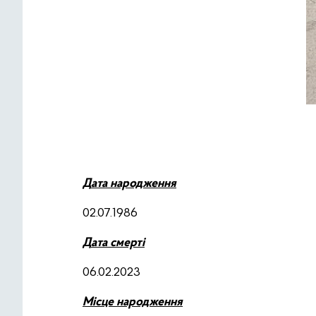
Д
ата народження
02.07.1986
Д
ата смерті
06.02.2023
М
ісце народження