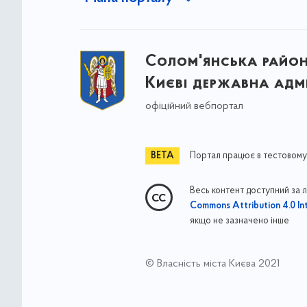
Солом'янська район
Києві державна адмі
офіційний вебпортал
Портал працює в тестовому
Весь контент доступний за 
Commons Attribution 4.0 Int
якщо не зазначено інше
© Власність міста Києва 2021