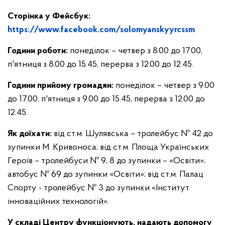
Сторінка у Фейсбук:
https://www.facebook.com/solomyanskyyrcssm
Години роботи:
понеділок – четвер з 8.00 до 17.00,
п'ятниця з 8.00 до 15.45,
перерва з 12.00 до 12.45.
Години прийому громадян:
понеділок – четвер з 9.00
до 17.00, п'ятниця з 9.00 до 15.45, перерва з 12.00 до
12.45.
Як доїхати:
від ст.м. Шулявська – тролейбус № 42 до
зупинки М. Кривоноса; від ст.м. Площа Українських
Героїв – тролейбуси № 9, 8 до зупинки – «Освіти»;
автобус № 69 до зупинки «Освіти»; від ст.м. Палац
Спорту - тролейбус № 3 до зупинки «Інститут
інноваційних технологій».
У складі Центру функціонують, надають допомогу