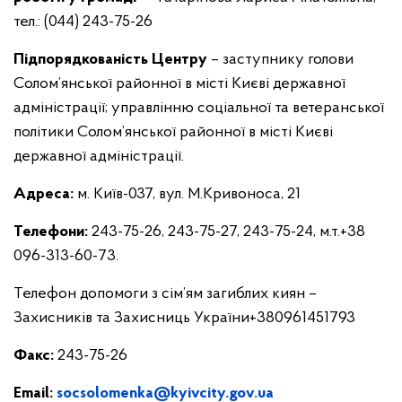
тел.: (044) 243-75-26
Підпорядкованість Центру
– заступнику голови
Солом’янської районної в місті Києві державної
адміністрації; управлінню соціальної та ветеранської
політики Солом’янської районної в місті Києві
державної адміністрації.
Адреса:
м. Київ-037, вул. М.Кривоноса, 21
Телефони:
243-75-26, 243-75-27, 243-75-24, м.т.+38
096-313-60-73.
Телефон допомоги з сім’ям загиблих киян –
Захисників та Захисниць України+380961451793
Факс:
243-75-26
Email:
socsolomenka@kyivcity.gov.ua