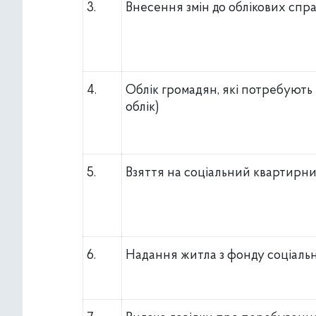
3.
Внесення змін до облікових спр
4.
Облік громадян, які потребують
облік)
5.
Взяття на соціальний квартирни
6.
Надання житла з фонду соціаль