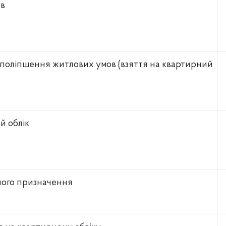
ав
 поліпшення житлових умов (взяття на квартирний
й облік
ного призначення