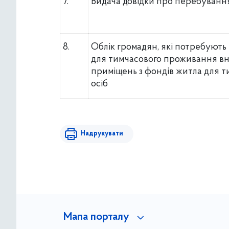
7.
Видача довідки про перебуванн
8.
Облік громадян, які потребують
для тимчасового проживання вн
приміщень з фондів житла для 
осіб
Надрукувати
Мапа порталу