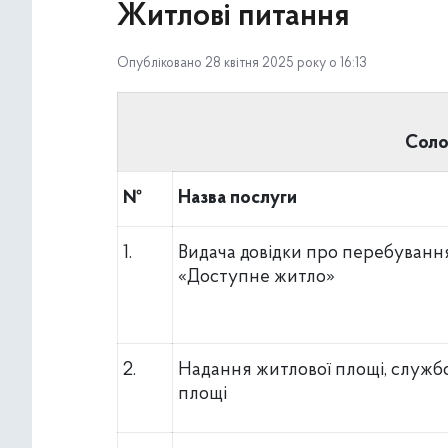
Житлові питання
Опубліковано 28 квітня 2025 року о 16:13
Солом
№
Назва послуги
1.
Видача довідки про перебуванн
«Доступне житло»
2.
Надання житлової площі, служб
площі