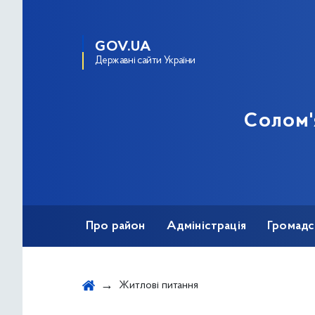
GOV.UA
Державні сайти України
Солом'
Про район
Адміністрація
Громадс
Протидія корупції
Житлові питання