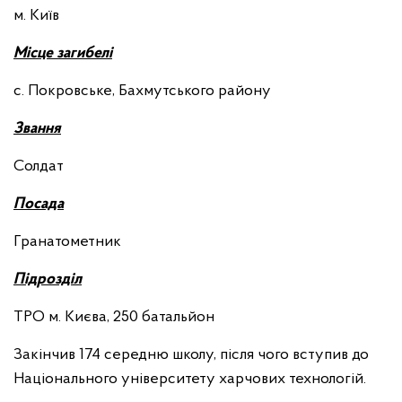
м. Київ
М
ісце загибелі
с. Покровське, Бахмутського району
З
вання
Солдат
П
осада
Гранатометник
П
ідрозділ
ТРО м. Києва, 250 батальйон
Закінчив 174 середню школу, після чого вступив до
Національного університету харчових технологій.