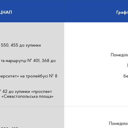
 ЦНАП
Графі
 550, 455 до зупинки
Понеділо
9 та маршрутці № 401, 368 до
іверситет» на тролейбусі № 8
бе
 № 42 до зупинки «проспект
и «Севастопольська площа»
Понеділок