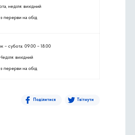
та, неділя: вихідний
з перерви на обід
к – субота: 09.00 – 18.00
Неділя: вихідний
з перерви на обід
Поділитися
Твітнути