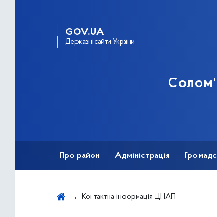
GOV.UA
Державні сайти України
Солом'
Про район
Адміністрація
Громадс
Протидія корупції
Контактна інформація ЦНАП