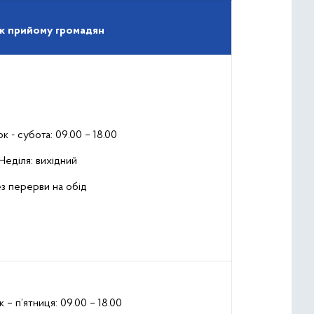
к прийому громадян
к - субота: 09.00 – 18.00
Неділя: вихідний
з перерви на обід
 – п’ятниця: 09.00 – 18.00