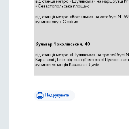
від станції метро «Шулявська» на маршрутці №
«Севастопольська площа»;
від станції метро «Вокзальна» на автобусі № 6
зупинки «вул. Освіти»
бульвар Чоколівський, 40
від станції метро «Шулявська» на тролейбусі 
Караваєві Дачі» від станції метро «Шулявська»
зупинки «станція Караваєві Дачі»
Надрукувати