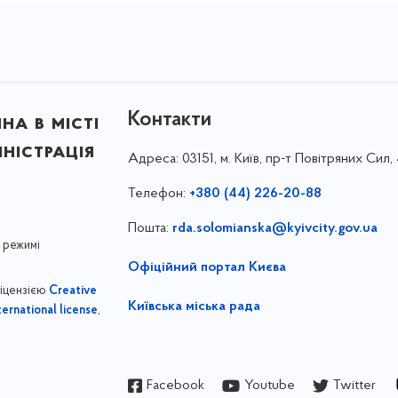
Контакти
на в місті
ністрація
Адреса:
03151, м. Київ, пр-т Повітряних Сил, 
Телефон:
+380 (44) 226-20-88
Пошта:
rda.solomianska@kyivcity.gov.ua
 режимі
Офіційний портал Києва
ліцензією
Creative
Київська міська рада
,
ernational license
Facebook
Youtube
Twitter