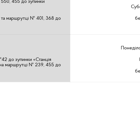
 550, 455 до зупинки
Субо
9 та маршрутці № 401, 368 до
бе
Понеділо
№42 до зупинки «Станція
 на маршрутці № 239, 455 до
бе