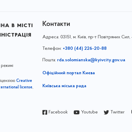
Контакти
на в місті
ністрація
Адреса:
03151, м. Київ, пр-т Повітряних Сил, 
Телефон:
+380 (44) 226-20-88
Пошта:
rda.solomianska@kyivcity.gov.ua
 режимі
Офіційний портал Києва
ліцензією
Creative
Київська міська рада
,
ernational license
Facebook
Youtube
Twitter