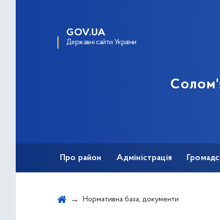
GOV.UA
Державні сайти України
Солом'
Про район
Адміністрація
Громадс
Протидія корупції
Нормативна база, документи