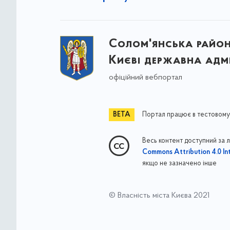
Солом'янська район
Києві державна адмі
офіційний вебпортал
Портал працює в тестовому
Весь контент доступний за 
Commons Attribution 4.0 Int
якщо не зазначено інше
© Власність міста Києва 2021