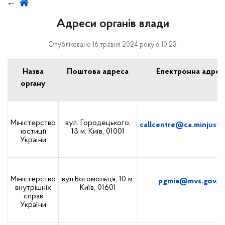
Адреси органів влади
Опубліковано 16 травня 2024 року о 10:23
Назва
Поштова адреса
Електронна адрес
органу
Міністерство
вул. Городецького,
callcentre@ca.minjust.
юстиції
13
м. Київ, 01001
України
Міністерство
вул.Богомольця, 10
м.
pgmia@mvs.gov.u
внутрішніх
Київ, 01601
справ
України