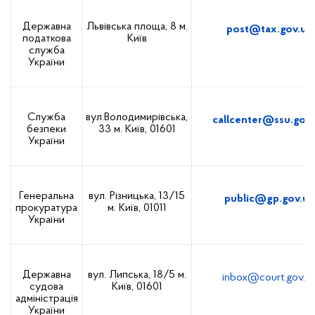
Державна
Львівська площа, 8
м.
post@tax.gov.ua
податкова
Київ
служба
України
Служба
вул.Володимирівська,
callcenter@ssu.gov.
безпеки
33
м. Київ, 01601
України
Генеральна
вул. Різницька, 13/15
public@gp.gov.ua
прокуратура
м. Київ, 01011
України
Державна
вул. Липська, 18/5
м.
inbox@court.gov.u
судова
Київ, 01601
адміністрація
України