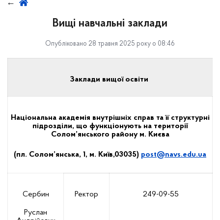
Вищі навчальні заклади
Опубліковано 28 травня 2025 року о 08:46
Заклади вищої освіти
Національна академія внутрішніх справ
та її структурні
підрозділи, що функціонують на території
Солом’янського району м. Києва
(
пл. Солом’янська, 1, м. Київ,03035
)
post
@
navs
.
edu
.
ua
Сербин
Ректор
249-09-55
Руслан