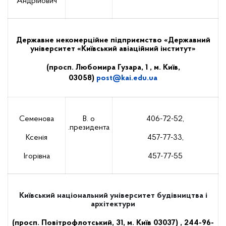
Андрійович
Державне некомерційне підприємство
«Державний
університет «Київський авіаційний інститут»
(просп. Любомира Гузара, 1 , м. Київ,
03058)
post
@
kai
.
edu
.
ua
Семенова
В. о
406-72-52,
.президента
Ксенія
457-77-33,
Ігорівна
457-77-55
Київський національний університет будівництва і
архітектури
(просп. Повітрофлотський, 31, м. Київ 03037)
, 244-96-