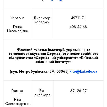
Червона
Директор
497-11-71,
коледжу
Ганна
408-44-68
Магомедівна
Фаховий коледж інженерії, управління та
землевпорядкування Державного некомерційного
підприємства «Державний університет «Київський
авіаційний інститут»
(вул. Метробудівська, 5А, 03065)
kitu
@
kai
.
edu
.
ua
Гришко
В.о.
391-26-27
дирекора
Ніна
Олександрівна