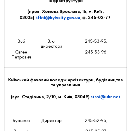
інфраструктури
(пров. Хомова Ярослава, 16, м. Київ,
03035)
kfkti@
kyivcity.gov.ua
,
ф. 245-02-77
Зуб
В. о.
245-53-95,
директора
Євген
245-53-96
Петрович
Київський фаховий коледж архітектури, будівництва
та управління
(вул. Стадіонна, 2/10, м. Київ, 03049)
stroi
@
ukr
.
net
Булгаков
Директор
245-52-95,