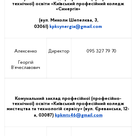
технічної) освіти «Київський професійний коледж
«Синергія»
(вул. Миколи Шепелєва, 3,
03061)
kpksynergia
@
gmail
.
com
Алексенко
Директор
095 327 79 70
Георгій
В’ячеславович
Комунальний заклад професійної (професійно-
технічної) освіти
«Ки
ї
вський
професійний коледж
мистецтва та технологій сервісу
»
(вул. Єреванська, 12-
а, 03087)
kpkmts
46@
gmail
.
com