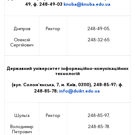
49, ф. 248-49-03
knuba
@
knuba
.
edu
.
ua
Дніпров
Ректор
248-49-05,
Олексій
248-32-65
Сергійович
Державний університет інформаційно-комунікаційних
технологій
(вул. Солом’янська, 7, м. Київ, 03110), 248-85-97; ф.
248-85-78;
info
@
duikt
.
edu
.
ua
Шульга
Ректор
248-85-97,
Володимир
248-85-78
Петрович