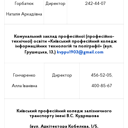
Горбатюк
Директор
242-44-07
Наталія Аркадіївна
Комунальний заклад професійної (професійно-
технічної) освіти «Київський професійний коледж
інформаційних технологій та поліграфії»
(вул.
Грушецька, 13,)
kvppu
1903@
gmail
.
com
Гончаренко
Директор
456-52-05,
Алла Іванівна
400-85-67
Київський професійний коледж залізничного
транспорту імені В.С. Кудряшова
(вул. Архітектора Кобелєва, 1/5,