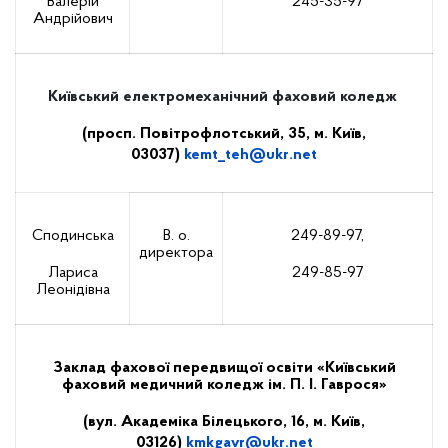
Валерій
245-35-97
Андрійович
Київський електромеханічний фаховий коледж
(просп. Повітрофлотський, 35, м. Київ,
03037)
kemt
_
teh
@
ukr
.
net
Сподинська
В. о.
249-89-97,
директора
Лариса
249-85-97
Леонідівна
Заклад фахової передвищої освіти «Київський
фаховий медичний коледж ім. П. І. Гаврося»
(вул. Академіка Білецького, 16, м. Київ,
03126)
kmkgavr
@
ukr
.
net