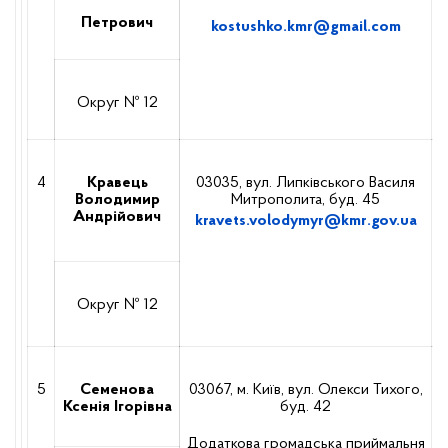
Петрович
kostushko.kmr@gmail.com
Округ № 12
4
Кравець
03035, вул. Липківського Василя
Володимир
Митрополита, буд. 45
Андрійович
kravets.volodymyr@kmr.gov.ua
Округ № 12
5
Семенова
03067, м. Київ, вул. Олекси Тихого,
Ксенія Ігорівна
буд. 42
Додаткова громадська приймальня