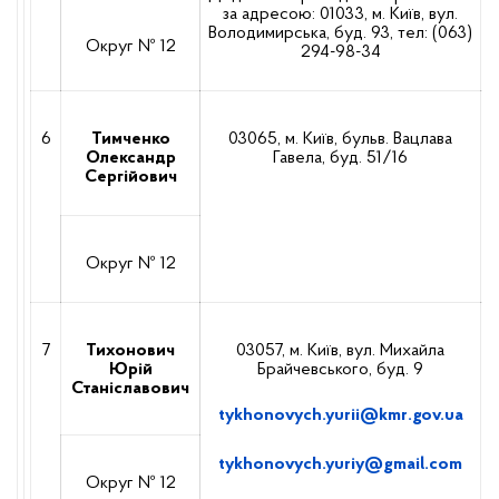
за адресою: 01033, м. Київ, вул.
Володимирська, буд. 93, тел: (063)
Округ № 12
294-98-34
6
Тимченко
03065, м. Київ, бульв. Вацлава
Олександр
Гавела, буд. 51/16
Сергійович
Округ № 12
7
Тихонович
03057, м. Київ, вул. Михайла
0
Юрій
Брайчевського, буд. 9
Станіславович
tykhonovych.yurii@kmr.gov.ua
tykhonovych.yuriy@gmail.com
Округ № 12