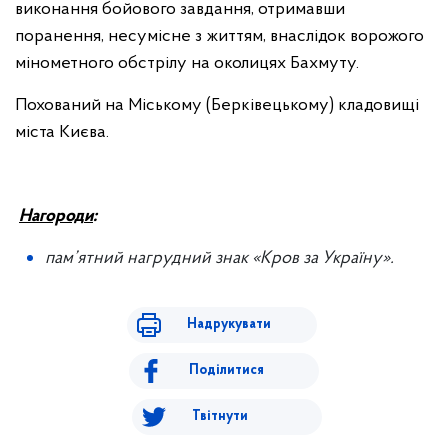
виконання бойового завдання, отримавши
поранення, несумісне з життям, внаслідок ворожого
мінометного обстрілу на околицях Бахмуту.
Похований на Міському (Берківецькому) кладовищі
міста Києва.
Нагород
и
:
пам’ятни
й
нагрудни
й
знак «Кров за Україну».
Надрукувати
Поділитися
Твітнути