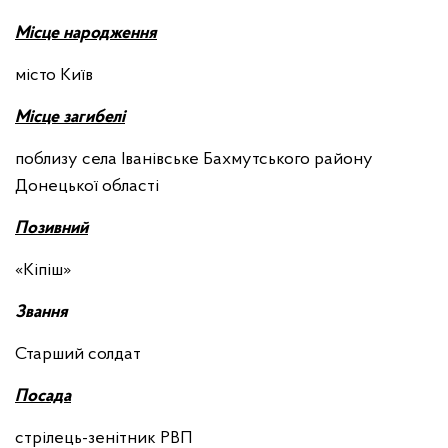
М
ісце народження
місто Київ
М
ісце загибелі
поблизу села Іванівське Бахмутського району
Донецької області
П
озивний
«Кіпіш»
З
вання
Старший солдат
П
осада
стрілець-зенітник РВП