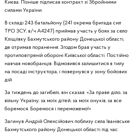
Києва. Пізніше підписав контракт зі Збройними
силами України.
В складі 243 батальйону (241 окрема бригада сил
ТРО ЗСУ, в/ч А4247) приймав участь у боях за село
Кліщіївку Бахмутського району Донецької області,
де отримав поранення. Згодом брав участь у
протиповітряній обороні Київської області. Постійно
навчав новобранців. Відмовився залишитися в тилу
на посаді інструктора, і повернувся у зону бойових
дій.
За тиждень до загибелі, він сказав: «За праве діло, за
вільну Україну, за моїх дітей, за моїх онуків, за все
боремося. Боремося і переможемо!»
Загинув Андрій Олексійович поблизу села Іванівське
Бахмутського району Донецької області під час